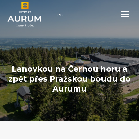
cs
en
Menu
Lanovkou na Černou horu a
zpět přes Pražskou boudu do
Aurumu