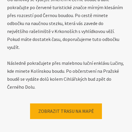
pokračujte po červené turistické značce mírným klesáním
přes rozcestí pod Černou boudou. Po cestě minete
odbočku na naučnou stezku, která vás zavede do
největšího rašeliniště v Krkonoších s vyhlídkovou věží.
Pokud máte dostatek času, doporučujeme tuto odbočku
využít.
Následně pokračujete přes malebnou luční enklávu Lučiny,
kde minete Kolínskou boudu. Po občerstvení na Pražské
boudě se vydáte dolů kolem Cihlářských bud zpět do
Černého Dolu.
ZOBRAZIT TRASU NA MAPĚ