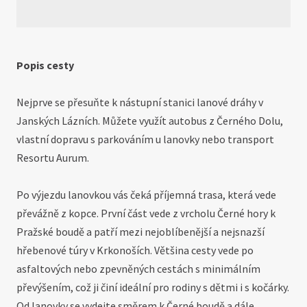
Popis cesty
Nejprve se přesuňte k nástupní stanici lanové dráhy v
Janských Lázních. Můžete využít autobus z Černého Dolu,
vlastní dopravu s parkováním u lanovky nebo transport
Resortu Aurum.
Po výjezdu lanovkou vás čeká příjemná trasa, která vede
převážně z kopce. První část vede z vrcholu Černé hory k
Pražské boudě a patří mezi nejoblíbenější a nejsnazší
hřebenové túry v Krkonoších. Většina cesty vede po
asfaltových nebo zpevněných cestách s minimálním
převýšením, což ji činí ideální pro rodiny s dětmi i s kočárky.
Od lanovky se vydejte směrem k Černé boudě a dále