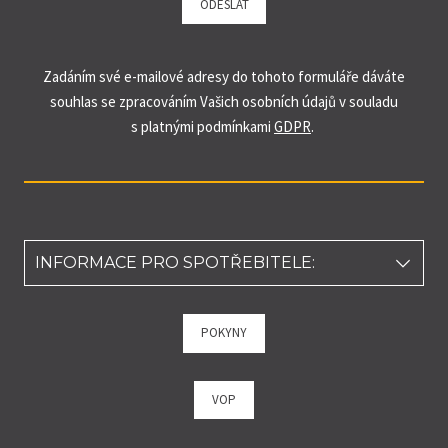
ODESLAT
Zadáním své e-mailové adresy do tohoto formuláře dáváte
souhlas se zpracováním Vašich osobních údajů v souladu
s platnými podmínkami
GDPR
.
INFORMACE PRO SPOTŘEBITELE:
Podle zákona o evidenci tržeb je prodávající povinen vystavit
POKYNY
kupujícímu účtenku. Zároveň je povinen zaevidovat přijatou
tržbu u správce daně online; v případě technického výpadku
pak nejpozději do 48 hodin.
VOP
Spotřebitel bere na vědomí, že pokud by se nepodařilo