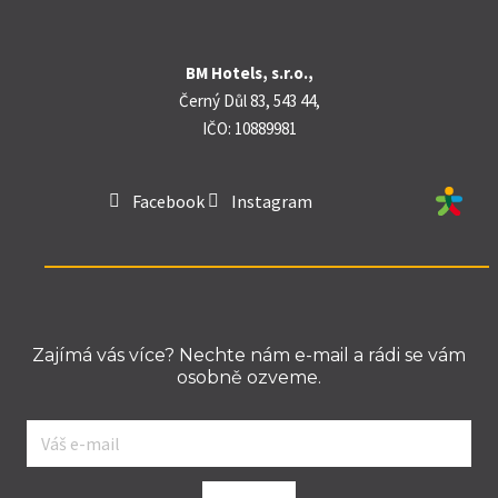
než byly například postaveny egyptské
pyramidy. Rašelina zde uchovala zbytky rostlin,
BM Hotels, s.r.o.,
živočichů i pylových zrn, díky nimž vědci čtou
Černý Důl 83, 543 44,
historii krkonošské přírody jako otevřenou
IČO: 10889981
knihu. Nejlepší čas k návštěvě je červenec, kdy
rašeliniště doslova kvete.
Facebook
Instagram
Při cestě okolo Kolínské boudy na vás čekají
výběhy s kozami, ovcemi, lamami a králíky —
děti je mohou přímo krmit.
Zajímá vás více? Nechte nám e-mail a rádi se vám
osobně ozveme.
E-
mail
*