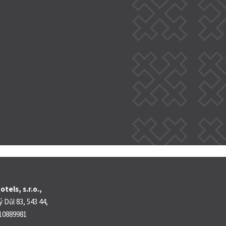
c
e
tels, s.r.o.,
 Důl 83, 543 44,
 10889981