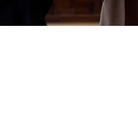
ovoz hotelu, wellness a restaurace, a právě V
ř a atmosféru. Aktuálně obsazujeme všechny 
rvisu, přes recepční a wellness specialisty, až 