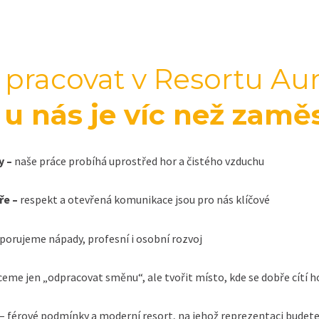
 pracovat v Resortu A
 u nás je víc než zamě
y –
naše práce probíhá uprostřed hor a čistého vzduchu
ře –
respekt a otevřená komunikace jsou pro nás klíčové
porujeme nápady, profesní i osobní rozvoj
eme jen „odpracovat směnu“, ale tvořit místo, kde se dobře cítí h
– férové podmínky a moderní resort, na jehož reprezentaci budete