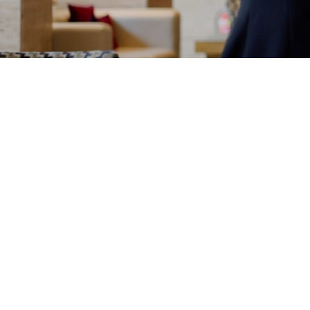
V květnu 2026 spouštíme pr
dají Resortu Aurum jeho tvá
provozu a pozic gastro se