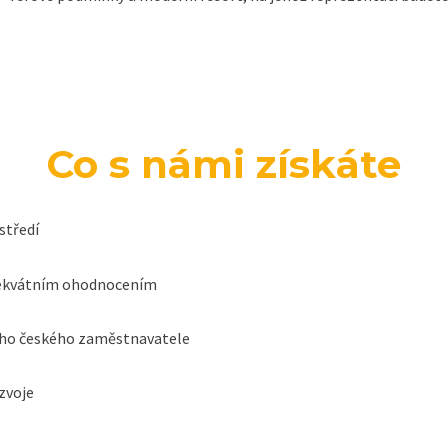
Co s námi získáte
středí
adekvátním ohodnocením
vého českého zaměstnavatele
zvoje