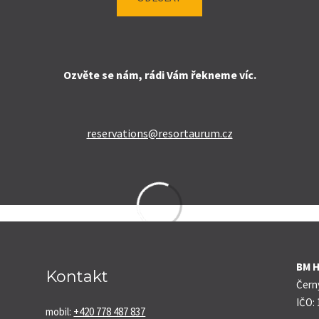
Ozvěte se nám, rádi Vám řekneme víc.
reservations@resortaurum.cz
BM Ho
Kontakt
Černý
IČO:
mobil:
+420 778 487 837