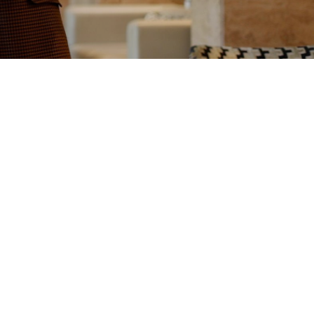
y můžete být mezi těmi, kdo
klíčové pozice - od manažerů
po oblast údržby a úklidu.