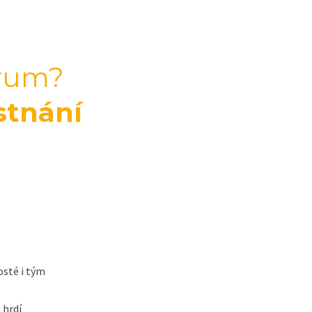
urum?
stnání
osté i tým
 hrdí