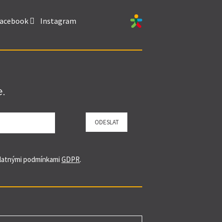
acebook
Instagram
.
ODESLAT
 platnými podmínkami
GDPR
.