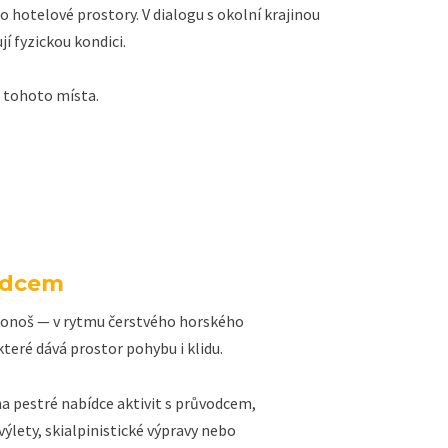
 hotelové prostory. V dialogu s okolní krajinou
í fyzickou kondici.
u tohoto místa.
vodcem
rkonoš — v rytmu čerstvého horského
které dává prostor pohybu i klidu.
na pestré nabídce aktivit s průvodcem,
výlety, skialpinistické výpravy nebo