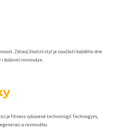
nost. Zdravý životní styl je součástí každého dne
 i duševní rovnováze.
ky
zici je fitness vybavené technologií Technogym,
 regeneraci a rovnováhu.