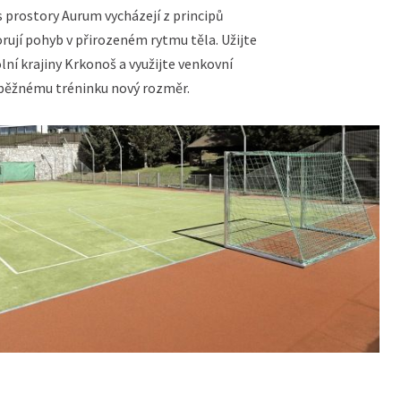
ss prostory Aurum vycházejí z principů
rují pohyb v přirozeném rytmu těla. Užijte
olní krajiny Krkonoš a využijte venkovní
 běžnému tréninku nový rozměr.