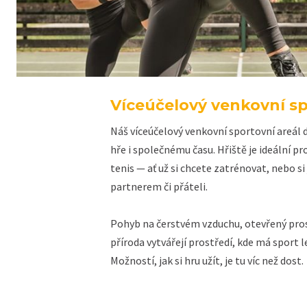
Víceúčelový venkovní sp
Náš víceúčelový venkovní sportovní areál 
hře i společnému času. Hřiště je ideální p
tenis — ať už si chcete zatrénovat, nebo si
partnerem či přáteli.
Pohyb na čerstvém vzduchu, otevřený pro
příroda vytvářejí prostředí, kde má sport l
Možností, jak si hru užít, je tu víc než dost.