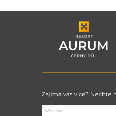
Zajímá vás více? Nechte 
E-
mail
*