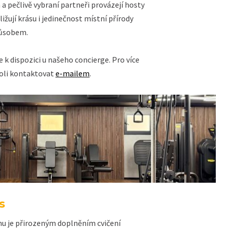
a pečlivě vybraní partneři provázejí hosty
ižují krásu i jedinečnost místní přírody
působem.
 k dispozici u našeho concierge. Pro více
oli kontaktovat
e-mailem
.
s
hu je přirozeným doplněním cvičení