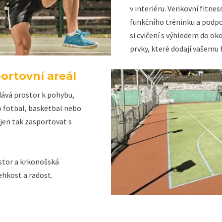
v interiéru. Venkovní fitne
funkčního tréninku a podpo
si cvičení s výhledem do ok
prvky, které dodají vašemu
ortovní areál
dává prostor k pohybu,
ro fotbal, basketbal nebo
 jen tak zasportovat s
stor a krkonošská
ehkost a radost.