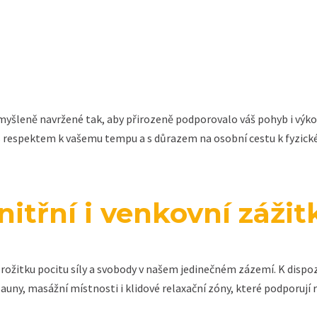
yšleně navržené tak, aby přirozeně podporovalo váš pohyb i výkon
 respektem k vašemu tempu a s důrazem na osobní cestu k fyzické
nitřní i venkovní zážit
prožitku pocitu síly a svobody v našem jedinečném zázemí. K dispo
 sauny, masážní místnosti i klidové relaxační zóny, které podporují