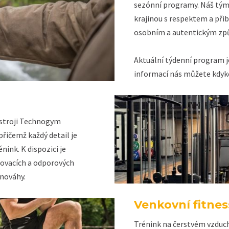
sezónní programy. Náš tým 
krajinou s respektem a přibl
osobním a autentickým z
Aktuální týdenní program je
informací nás můžete kdyk
 stroji Technogym
řičemž každý detail je
nink. K dispozici je
ilovacích a odporových
vnováhy.
Venkovní fitnes
Trénink na čerstvém vzduc