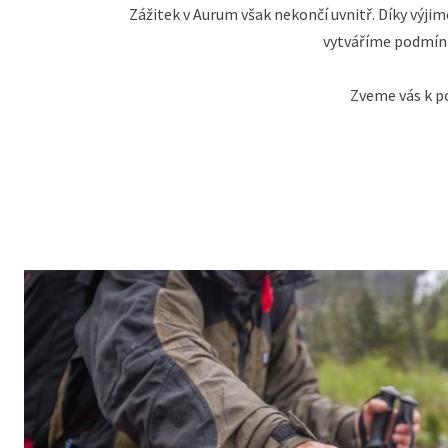
Zážitek v Aurum však nekončí uvnitř. Díky výji
vytváříme podmínky
Zveme vás k po