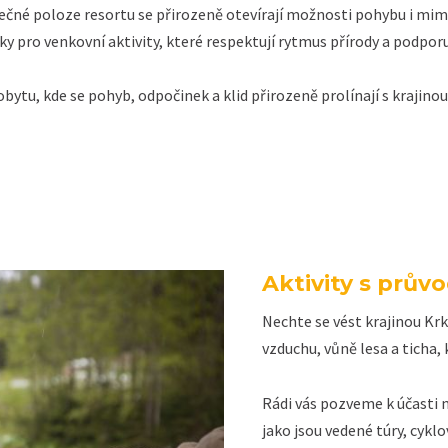
mečné poloze resortu se přirozeně otevírají možnosti pohybu i mimo
 pro venkovní aktivity, které respektují rytmus přírody a podporuj
bytu, kde se pohyb, odpočinek a klid přirozeně prolínají s krajino
Aktivity s prů
Nechte se vést krajinou K
vzduchu, vůně lesa a ticha, 
Rádi vás pozveme k účasti 
jako jsou vedené túry, cyklo