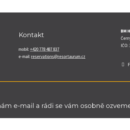
BM Ho
Kontakt
Černý
IČO:
mobil:
+420 778 487 837
e-mail:
reservations@resortaurum.cz
F
nám e-mail a rádi se vám osobně ozveme