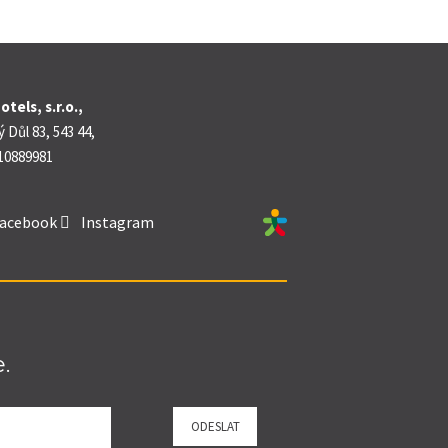
tels, s.r.o.,
c
e
 Důl 83, 543 44,
 10889981
acebook
Instagram
.
ODESLAT