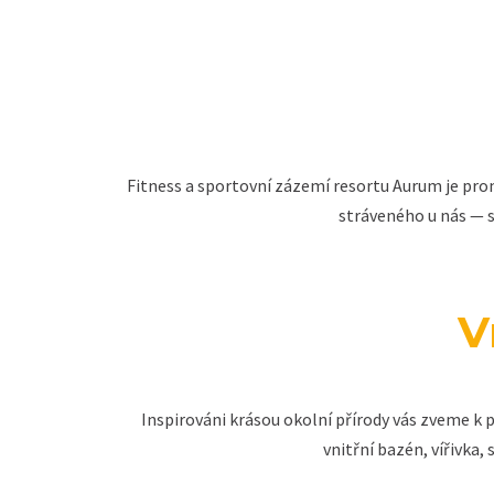
Fitness a sportovní zázemí resortu Aurum je prom
stráveného u nás — s
V
Inspirováni krásou okolní přírody vás zveme k 
vnitřní bazén, vířivka,