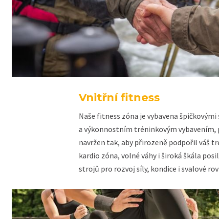
Vnitřní fitness
Naše fitness zóna je vybavena špičkovými
a výkonnostním tréninkovým vybavením, p
navržen tak, aby přirozeně podpořil váš tré
kardio zóna, volné váhy i široká škála pos
strojů pro rozvoj síly, kondice i svalové ro