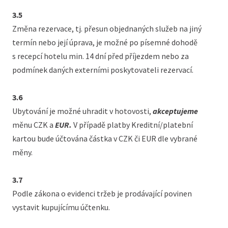
3.5
Změna rezervace, tj. přesun objednaných služeb na jiný
termín nebo její úprava, je možné po písemné dohodě
s recepcí hotelu min. 14 dní před příjezdem nebo za
podmínek daných externími poskytovateli rezervací.
3.6
Ubytování je možné uhradit v hotovosti,
akceptujeme
měnu CZK a
EUR.
V případě platby Kreditní/platební
kartou bude účtována částka v CZK či EUR dle vybrané
měny.
3.7
Podle zákona o evidenci tržeb je prodávající povinen
vystavit kupujícímu účtenku.