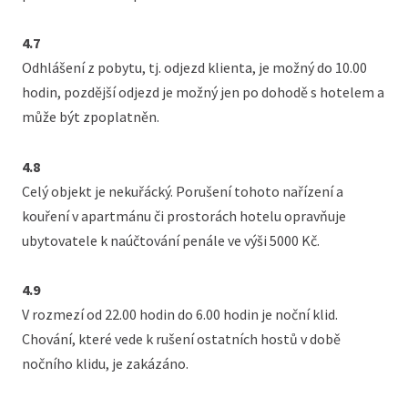
4.7
Odhlášení z pobytu, tj. odjezd klienta, je možný do 10.00
hodin, pozdější odjezd je možný jen po dohodě s hotelem a
může být zpoplatněn.
4.8
Celý objekt je nekuřácký. Porušení tohoto nařízení a
kouření v apartmánu či prostorách hotelu opravňuje
ubytovatele k naúčtování penále ve výši 5000 Kč.
4.9
V rozmezí od 22.00 hodin do 6.00 hodin je noční klid.
Chování, které vede k rušení ostatních hostů v době
nočního klidu, je zakázáno.