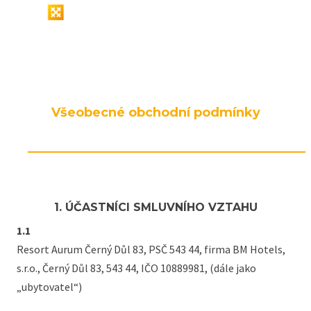
cs
en
Menu
Všeobecné obchodní podmínky
1. ÚČASTNÍCI SMLUVNÍHO VZTAHU
1.1
Resort Aurum Černý Důl 83, PSČ 543 44, firma BM Hotels,
s.r.o., Černý Důl 83, 543 44, IČO 10889981, (dále jako
„ubytovatel“)