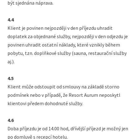
být sjednána náprava.
4.4
Klient je povinen nejpozději v den příjezdu uhradit
doplatek za objednané služby, nejpozději v den odjezdu je
povinen uhradit ostatní náklady, které vznikly během
pobytu, tzn. doplňkové služby (sauna, restaurační služby
aj.).
4.5
Klient může odstoupit od smlouvy na základě storno
podmínek nebo v případě, že Resort Aurum neposkytl
klientovi předem dohodnuté služby.
4.6
Doba příjezdu je od 14.00 hod, dřívější příjezd je možný jen
po domluvě s recepcí hotelu.