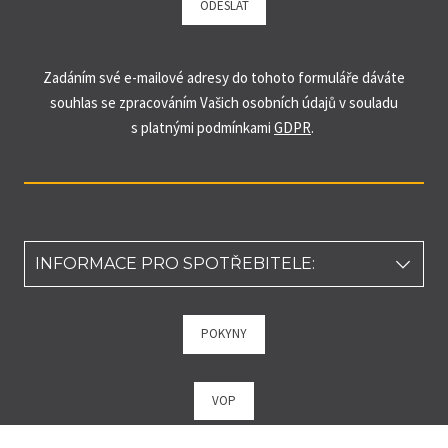
ODESLAT
Zadáním své e-mailové adresy do tohoto formuláře dáváte
souhlas se zpracováním Vašich osobních údajů v souladu
s platnými podmínkami
GDPR
.
INFORMACE PRO SPOTŘEBITELE:
Podle zákona o evidenci tržeb je prodávající povinen vystavit
POKYNY
kupujícímu účtenku. Zároveň je povinen zaevidovat přijatou
tržbu u správce daně online; v případě technického výpadku
pak nejpozději do 48 hodin.
VOP