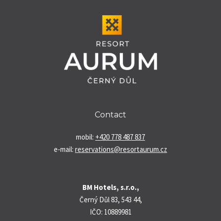
Contact
mobil:
+420 778 487 837
e-mail:
reservations@resortaurum.cz
BM Hotels, s.r.o.,
Černý Důl 83, 543 44,
IČO: 10889981